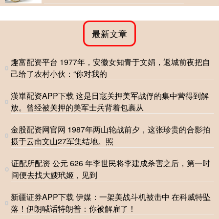
最新文章
趣富配资平台 1977年，安徽女知青于文娟，返城前夜把自
己给了农村小伙：“你对我的
漢崋配资APP下载 这是日寇关押美军战俘的集中营得到解
放。曾经被关押的美军士兵背着包裹从
金股配资网官网 1987年两山轮战前夕，这张珍贵的合影拍
摄于云南文山27军集结地。照
证配所配资 公元 626 年李世民将李建成杀害之后，第一时
间便去找大嫂玳姬，见到
新疆证券APP下载 伊媒：一架美战斗机被击中 在科威特坠
落！伊朗喊话特朗普：你被解雇了！