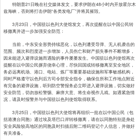
特朗普21日晚在社交媒体发文，要求伊朗在48小时内开放霍尔木
兹海峡，否则将打击伊朗“各类发电厂”并将其摧毁。
3月23日，中国驻以色列大使馆发文，再次提醒在以中国公民转
移撤离并进一步加强安全防范：
当前，中东安全形势持续恶化，以色列遭受导弹、无人机袭击的
范围、频次和烈度进一步增加，人员伤亡和财产损失事件不断增多，
因未能进入避弹设施而遇险的事件屡屡发生。中国驻以色列使馆再次
提醒在以中国公民摒弃侥幸心理，尽快回国或转移撤离至安全地区，
务必远离机场、港口、电站、炼厂等重要基础设施和军事敏感机构，
同时严格遵守以色列后方司令部安全指令，确保住所和工作地点附近
有完备的避弹设施，听到防空警报务必立即进入避弹设施，切实做好
安全防范，切勿放松警惕、麻痹大意、将生命视作儿戏。如遇紧急情
况，请及时报警并与中国驻以色列使馆取得联系。
3月25日，中国驻以色列大使馆将再组织一批在以中国公民（包
括港澳台同胞）通过埃及塔巴口岸转移撤离，请在以同胞特别是身处
安全风险较高地区的同胞及时扫描后附二维码登记个人信息，并做好
有关准备。