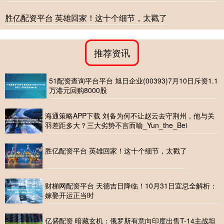
胜亿配资平台 英雄回家！这十个细节，太戳了
推荐资讯
51配资查询平台平台 旭日企业(00393)7月10日斥资1.1
万港元回购8000股
海通策略APP下载 刘备为何不让赵云去守荆州，他与关
羽差距多大？三大劣势不言而喻_Yun_the_Bei
胜亿配资平台 英雄回家！这十个细节，太戳了
财梯网配资平台 天德吉日降临！10月31日宜忌全解析：
嫁娶开运正当时
亿盛配资 暗藏玄机：俄罗斯有意向印度出售T-14主战坦