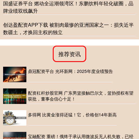
国盛证券平台 燃动全运潮领湾区！东鹏饮料年轻化破圈，品
牌业绩双线飙升
创达盈配资APP下载 被割肉最惨的亚洲国家之一：损失近半
数疆土，才换回主权的独立
推荐资讯
鼎冠配资平台 光环新网：2025年度业绩预告
配资杠杆炒股官网 广东男篮接触巴尔文，篮协授权有望
获批，董事会信心十足！
多得网 比黄金涨得还猛！它，价格创14年新高
宝融配资 重磅！俄终于承认用微波反无人机失败，已经