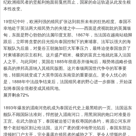
纪欧洲殖民者的坚船利炮面前戛然而止，国家的命运轨迹从此发生根
本性改变。
19世纪中叶，欧洲列强的殖民扩张达到前所未有的狂热程度。泰国不
幸地处于英法两大殖民势力的夹缝之中——西面是虎视眈眈的英属缅
甸，东面是野心勃勃的法属印度支那。1867年，当法国在越南站稳脚
跟后，立即将贪婪的目光投向泰国控制下的柬埔寨。法军以强大的海
军舰队为后盾，对曼谷王朝施加巨大军事压力，最终迫使泰国放弃了
对柬埔寨的宗主权利。这片盛产稻米、橡胶的富庶土地就此落入法国
人之手。与此同时，英国在1885年彻底吞并缅甸后，顺势将战略价值
极高的掸邦高原纳入其殖民版图。这片泰缅两国世代争夺的军事要
地，转眼间就变成了大英帝国在东南亚的重要据点。更令人忧心的
是，1888年中法战争结束后，法国殖民者的野心进一步膨胀，开始谋
划将泰国全境都变成其殖民地。
展开剩余72%
1893年爆发的湄南河危机成为泰国近代史上最黑暗的一页。法国远东
舰队不顾国际法准则，悍然驶入湄南河口，用黑洞洞的炮口对准曼谷
王宫。在武力胁迫下，泰国被迫签订丧权辱国的条约，将湄公河东岸
整个老挝地区割让给法国。这片广袤的缓冲地带沦陷后，泰国东部边
境顿时门户大开，完全暴露在殖民者的威胁之下。更令人愤慨的是，