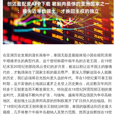
在亚洲历史发展的漫长画卷中，泰国无疑是最能体现小国在殖民浪潮
中艰难求生的典型代表。这个曾经称霸中南半岛的古老王国，在19世
纪末至20世纪初那段风云变幻的岁月里，被迫以割让近半国土的惨痛
代价，才勉强保住了国家主权的最后尊严。要深入理解这段令人扼腕
的历史，我们必须将目光投向更久远的年代。早在13世纪素可泰王朝
时期，这片富饶的土地就以暹罗之名登上历史舞台，此后数百年间历
经多个王朝更迭而不断发展壮大。特别是在16世纪阿育陀耶王朝的黄
金时代，其疆域不断向外扩张，与缅甸、越南等周边强国为争夺高棉
地区、老挝领土以及掸邦高原的控制权展开了旷日持久的拉锯战。到
了18世纪吞武里王朝和曼谷王朝统治时期，泰国的版图达到历史最大
规模，几乎将整个中南半岛都纳入其势力范围。然而这份辉煌在19世