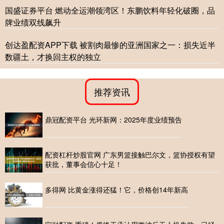
国盛证券平台 燃动全运潮领湾区！东鹏饮料年轻化破圈，品
牌业绩双线飙升
创达盈配资APP下载 被割肉最惨的亚洲国家之一：损失近半
数疆土，才换回主权的独立
推荐资讯
鼎冠配资平台 光环新网：2025年度业绩预告
配资杠杆炒股官网 广东男篮接触巴尔文，篮协授权有望
获批，董事会信心十足！
多得网 比黄金涨得还猛！它，价格创14年新高