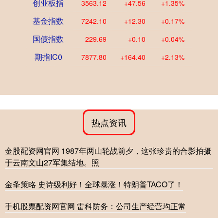
创业板指
3563.12
+47.56
+1.35%
基金指数
7242.10
+12.30
+0.17%
国债指数
229.69
+0.10
+0.04%
期指IC0
7877.80
+164.40
+2.13%
热点资讯
金股配资网官网 1987年两山轮战前夕，这张珍贵的合影拍摄
于云南文山27军集结地。照
金夆策略 史诗级利好！全球暴涨！特朗普TACO了！
手机股票配资网官网 雷科防务：公司生产经营均正常