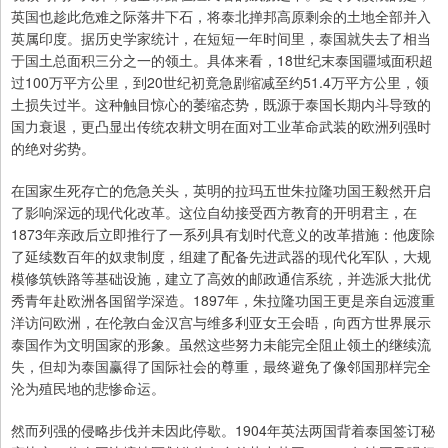
英国也趁此危难之际落井下石，将泰北掸邦高原剩余的土地全部并入
英属印度。据历史学家统计，在短短一年时间里，泰国就失去了相当
于国土总面积三分之一的领土。具体来看，18世纪末泰国疆域面积超
过100万平方公里，到20世纪初竟急剧缩减至约51.4万平方公里，领
土损失过半。这种触目惊心的萎缩态势，既源于泰国长期内斗导致的
国力衰退，更凸显出传统农耕文明在面对工业革命武装的欧洲列强时
的绝对劣势。
在国家生死存亡的危急关头，英明的拉玛五世朱拉隆功国王毅然开启
了影响深远的现代化改革。这位自幼接受西方教育的开明君主，在
1873年亲政后立即推行了一系列具有划时代意义的改革措施：他废除
了延续数百年的奴隶制度，组建了配备先进武器的现代化军队，大规
模修筑铁路等基础设施，建立了高效的邮政通信系统，并选派大批优
秀青年赴欧洲各国留学深造。1897年，朱拉隆功国王更是亲自远渡重
洋访问欧洲，在伦敦白金汉宫与维多利亚女王会晤，向西方世界展示
泰国作为文明国家的形象。虽然这些努力未能完全阻止领土的继续流
失，但却为泰国赢得了国际社会的尊重，最终避免了像邻国那样完全
沦为殖民地的悲惨命运。
然而列强的侵略步伐并未因此停歇。1904年英法两国背着泰国签订秘