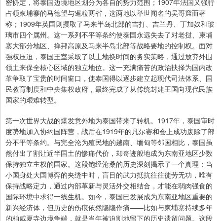
密协定，将泰国边境地区划分为各自的势力范围；1907年法国又强行
占领柬埔寨的马德望与暹粒两省，这两地以举世闻名的吴哥窟而著
称；1909年英国则攫取了马来半岛北部的吉打、吉兰丹、丁加奴和玻
璃市四个属州。这一系列不平等条约使泰国永远失去了对老挝、柬埔
寨大部分地区、掸邦高原及马来半岛北部等战略要地的控制权。面对
强权压迫，泰国王室采取了以土地换时间的务实策略，通过放弃外围
领土来保全核心区域的独立地位。这一充满痛苦的政治抉择为国内改
革争取了宝贵的时间窗口，使泰国得以逐步建立起现代司法体系、国
民教育制度和中央集权政府，最终完成了从传统封建王国向现代民族
国家的艰难转型。
第一次世界大战的爆发意外地为泰国带来了转机。1917年，泰国审时
度势地加入协约国阵营，战后在1919年的凡尔赛和会上成功废除了部
分不平等条约。与完全沦为殖民地的越南、缅甸等邻国相比，泰国虽
然付出了割让近半国土的惨痛代价，却奇迹般地成为东南亚地区少数
保持独立主权的国家。这段饱经沧桑的历史深刻揭示了一个真理：当
小国身处大国博弈的夹缝中时，盲目的武力抵抗往往徒劳无功，唯有
保持战略定力，通过内部革新与灵活外交相结合，才能在弱肉强食的
国际环境中求得一线生机。如今，泰国已发展成为东南亚地区重要的
新兴经济体，但历史的伤痕依然隐隐作痛——比如与柬埔寨持续多年
的柏威夏寺边境争端，就是当年被迫割地留下的历史遗留问题。这段