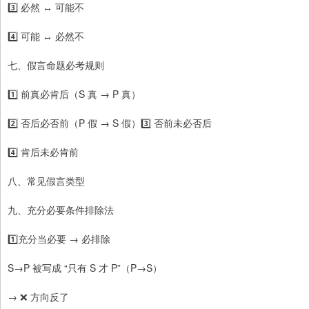
3️⃣ 必然 ↔ 可能不
4️⃣ 可能 ↔ 必然不
七、假言命题必考规则
1️⃣ 前真必肯后（S 真 → P 真）
2️⃣ 否后必否前（P 假 → S 假）3️⃣ 否前未必否后
4️⃣ 肯后未必肯前
八、常见假言类型
九、充分必要条件排除法
1️⃣充分当必要 → 必排除
S→P 被写成 “只有 S 才 P”（P→S）
→ ❌ 方向反了