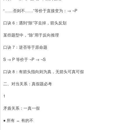
“……否则不……”等价于直接变为：→ ¬P
口诀 6：遇到“除”字去掉，箭头反划
某些题型中，“除”用于反向推理
口诀 7：逆否等于原命题
S → P 等价于 ¬P → ¬S
口诀 8：有箭头指向则为真，无箭头可真可假
二、对当关系：真假题必考
1
矛盾关系：一真一假
● 所有 ↔ 有的不