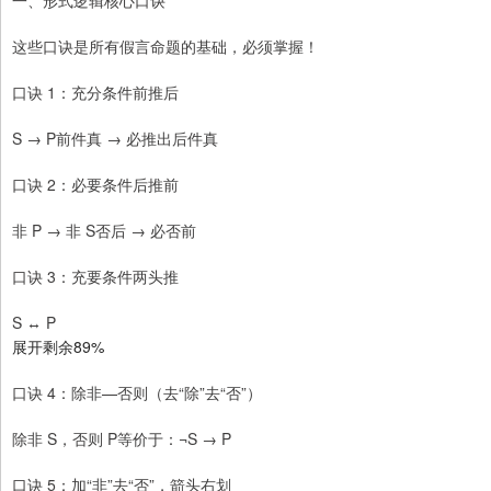
一、形式逻辑核心口诀
这些口诀是所有假言命题的基础，必须掌握！
口诀 1：充分条件前推后
S → P前件真 → 必推出后件真
口诀 2：必要条件后推前
非 P → 非 S否后 → 必否前
口诀 3：充要条件两头推
S ↔ P
展开剩余89%
口诀 4：除非—否则（去“除”去“否”）
除非 S，否则 P等价于：¬S → P
口诀 5：加“非”去“否”，箭头右划