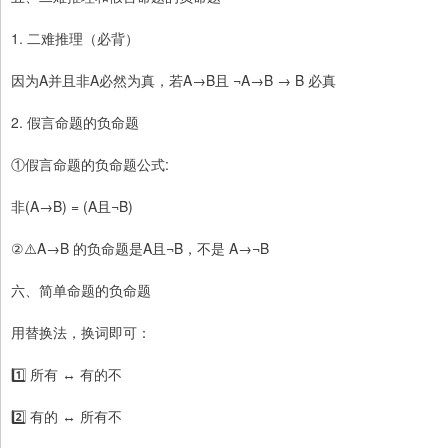
1. 二难推理（必背）
因为A并且非A必然为真，若A→B且 ¬A→B → B 必真
2. 假言命题的负命题
①假言命题的负命题公式:
非(A→B) = (A且¬B)
②⚠️A→B 的负命题是A且¬B，不是 A→¬B
六、简单命题的负命题
用替换法，换词即可：
1️⃣ 所有 ↔ 有的不
2️⃣ 有的 ↔ 所有不