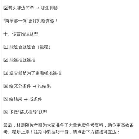
2️⃣箭头哪边简单 → 哪边排除
“简单那一侧”更好判断真假！
十、假言推理题型
1️⃣ 能逆否就逆否（最稳）
2️⃣ 能连推就连推
3️⃣ 逆否就是为了更顺畅地连推
4️⃣ 给充分条件 → 推结果
5️⃣ 给结果 → 找条件
6️⃣ 多做“链式推导”题型
最后，林晨陪你考研为大家准备了大量免费备考资料，助你更高效备
考、稳步上岸！往期冲刺技巧干货，请点击下方链接可直达：