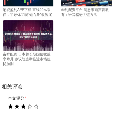
配资盈利APP下载 直线20%涨
华利配资平台 洞悉宋雨声音教
停，半导体又现“蛇吞象”收购案
育：语音精进关键方法
富祥配资 日本超长期国债收益
率攀升 参议院选举临近市场担
忧加剧
相关评论
本文评分
*