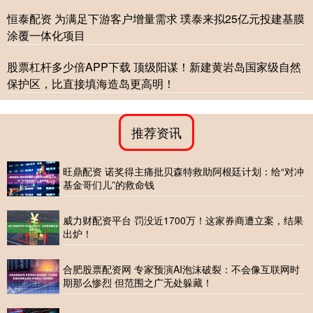
恒泰配资 为满足下游客户增量需求 璞泰来拟25亿元投建基膜
涂覆一体化项目
股票杠杆多少倍APP下载 顶级阳谋！新建黄岩岛国家级自然
保护区，比直接填海造岛更高明！
推荐资讯
旺鼎配资 诺奖得主痛批贝森特救助阿根廷计划：给“对冲
基金哥们儿”的救命钱
威力财配资平台 罚没近1700万！这家券商遭立案，结果
出炉！
合肥股票配资网 专家预演AI泡沫破裂：不会像互联网时
期那么惨烈 但范围之广无处躲藏！