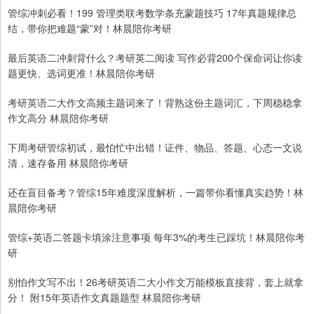
管综冲刺必看！199 管理类联考数学条充蒙题技巧 17年真题规律总
结，带你把难题“蒙”对！林晨陪你考研
最后英语二冲刺背什么？考研英二阅读 写作必背200个保命词让你读
题更快、选词更准！林晨陪你考研
考研英语二大作文高频主题词来了！背熟这份主题词汇，下周稳稳拿
作文高分 林晨陪你考研
下周考研管综初试，最怕忙中出错！证件、物品、答题、心态一文说
清，速存备用 林晨陪你考研
还在盲目备考？管综15年难度深度解析，一篇带你看懂真实趋势！林
晨陪你考研
管综+英语二答题卡填涂注意事项 每年3%的考生已踩坑！林晨陪你考
研
别怕作文写不出！26考研英语二大小作文万能模板直接背，套上就拿
分！ 附15年英语作文真题题型 林晨陪你考研