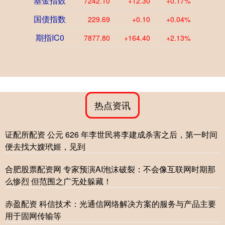
基金指数
7242.10
+12.30
+0.17%
国债指数
229.69
+0.10
+0.04%
期指IC0
7877.80
+164.40
+2.13%
热点资讯
证配所配资 公元 626 年李世民将李建成杀害之后，第一时间
便去找大嫂玳姬，见到
合肥股票配资网 专家预演AI泡沫破裂：不会像互联网时期那
么惨烈 但范围之广无处躲藏！
赤盈配资 科信技术：光通信网络解决方案的服务与产品主要
用于固网传输等