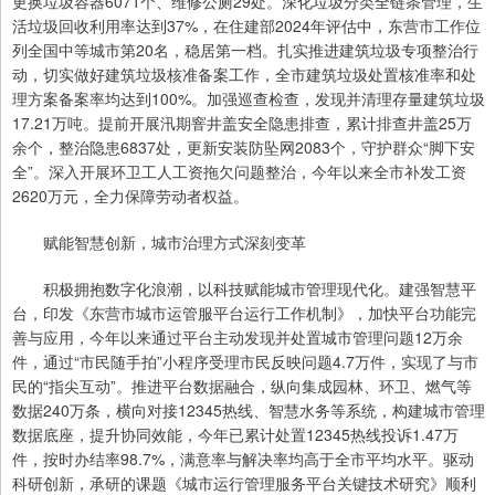
更换垃圾容器6071个、维修公厕29处。深化垃圾分类全链条管理，生
活垃圾回收利用率达到37%，在住建部2024年评估中，东营市工作位
列全国中等城市第20名，稳居第一档。扎实推进建筑垃圾专项整治行
动，切实做好建筑垃圾核准备案工作，全市建筑垃圾处置核准率和处
理方案备案率均达到100%。加强巡查检查，发现并清理存量建筑垃圾
17.21万吨。提前开展汛期窨井盖安全隐患排查，累计排查井盖25万
余个，整治隐患6837处，更新安装防坠网2083个，守护群众“脚下安
全”。深入开展环卫工人工资拖欠问题整治，今年以来全市补发工资
2620万元，全力保障劳动者权益。
赋能智慧创新，城市治理方式深刻变革
积极拥抱数字化浪潮，以科技赋能城市管理现代化。建强智慧平
台，印发《东营市城市运管服平台运行工作机制》，加快平台功能完
善与应用，今年以来通过平台主动发现并处置城市管理问题12万余
件，通过“市民随手拍”小程序受理市民反映问题4.7万件，实现了与市
民的“指尖互动”。推进平台数据融合，纵向集成园林、环卫、燃气等
数据240万条，横向对接12345热线、智慧水务等系统，构建城市管理
数据底座，提升协同效能，今年已累计处置12345热线投诉1.47万
件，按时办结率98.7%，满意率与解决率均高于全市平均水平。驱动
科研创新，承研的课题《城市运行管理服务平台关键技术研究》顺利