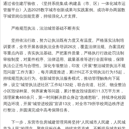
通过省住建厅验收，《坚持系统集成-构建县（市、区）一体化城市运
管服平台》入选2025数字城市创新成果与实践案例。成功举办两届数
字城管岗位技能竞赛，持续强化人才支撑。
严格规范执法，法治城管基础不断夯实
坚持依法行政，努力让执法既有力度又有温度。严格落实法制培
训要求，全市开展各级执法业务培训26次，覆盖法律法规、办案流程
等重点内容，夯实执法基础。严把案件质量，严格执行行政处罚法制
审核制度，对案件程序、法律适用、裁量基准等进行全面审核，保障
执法公正性与合理性。深化专项整治，印发《开展“整治城管执法不规
范问题”工作方案》，每月调度推进，累计纠正不文明执法行为15起，
持续规范执法行为。创新城管执法服务模式，推动管理触角向下延
伸，设立“城管执法进社区”工作站132处，联合街道、社区、物业整治
小区毁绿种菜、饲养家禽等问题，累计整改毁绿面积11.3万平方米，
清理家禽460余只，第一时间解决群众身边“急难愁盼”。持续净化校园
周边环境，开展“城管进校园”宣讲13次，对全市79所学校周边秩序进
行整治，并圆满完成中高考保障任务。
下一步，东营市住房城建管理局将坚持“人民城市人民建，人民城
市为人民”的理念，聚焦目标任务，持续攻坚克难，不断提升城市科学