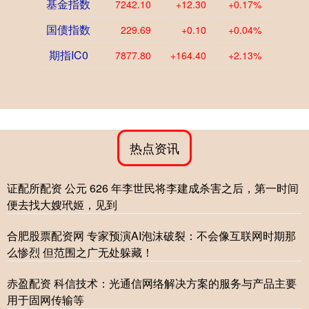
基金指数
7242.10
+12.30
+0.17%
国债指数
229.69
+0.10
+0.04%
期指IC0
7877.80
+164.40
+2.13%
热点资讯
证配所配资 公元 626 年李世民将李建成杀害之后，第一时间
便去找大嫂玳姬，见到
合肥股票配资网 专家预演AI泡沫破裂：不会像互联网时期那
么惨烈 但范围之广无处躲藏！
赤盈配资 科信技术：光通信网络解决方案的服务与产品主要
用于固网传输等