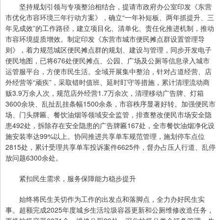
坚持规划引领与专项整治相结合，提请市政府办公室印发《东营
市优化市容环境三年行动方案》，确立“一年补短板、两年抓提升、三
年见成效”的工作路径，建立项目化、清单化、责任化推进机制，推动
市容环境提质增效。制定印发《东营市城市便民摊点群设置管理导
则》，着力规范城区便民摊点群的规划、建设与管理，同步开发电子
便民地图，已将676处便民摊点、公园、广场及公厕等信息录入城市
运管服平台，方便市民生活。全域开展集中整治，针对占道经营、店
外经营等“顽疾”，采取错时值班、延时盯守等措施，累计清理流动商
贩3.9万余人次，规范店外经营1.7万余次，清理移动广告牌、灯箱
3600余块、乱扯乱挂条幅1500余条，市容秩序显著好转。加强便民市
场、门头牌匾、餐饮油烟等领域安全监管，排查整改便民市场安全隐
患492处，拆除存在安全隐患的广告牌匾167处，全市餐饮油烟净化设
施安装率达99%以上。协同推进共享单车规范管理，施划停车点位
2815处，累计受理共享单车投诉案件6625件，督办占压人行道、乱停
放问题6300余处。
紧扣民生需求，服务保障能力稳步提升
始终将民生关切作为工作的出发点和落脚点，全力办好民生实
事。超额完成2025年度城乡生活垃圾容器更新和公厕维修改造任务，