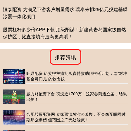
恒泰配资 为满足下游客户增量需求 璞泰来拟25亿元投建基膜
涂覆一体化项目
股票杠杆多少倍APP下载 顶级阳谋！新建黄岩岛国家级自然
保护区，比直接填海造岛更高明！
推荐资讯
旺鼎配资 诺奖得主痛批贝森特救助阿根廷计划：给“对冲
基金哥们儿”的救命钱
威力财配资平台 罚没近1700万！这家券商遭立案，结果
出炉！
合肥股票配资网 专家预演AI泡沫破裂：不会像互联网时
期那么惨烈 但范围之广无处躲藏！