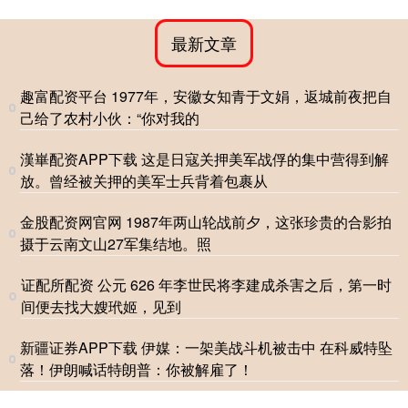
最新文章
趣富配资平台 1977年，安徽女知青于文娟，返城前夜把自
己给了农村小伙：“你对我的
漢崋配资APP下载 这是日寇关押美军战俘的集中营得到解
放。曾经被关押的美军士兵背着包裹从
金股配资网官网 1987年两山轮战前夕，这张珍贵的合影拍
摄于云南文山27军集结地。照
证配所配资 公元 626 年李世民将李建成杀害之后，第一时
间便去找大嫂玳姬，见到
新疆证券APP下载 伊媒：一架美战斗机被击中 在科威特坠
落！伊朗喊话特朗普：你被解雇了！