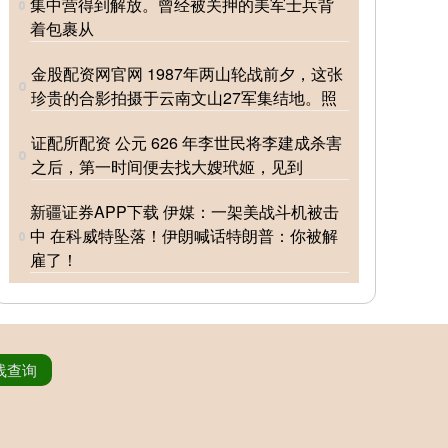
集中营得到解放。曾经被关押的美军士兵背
着包裹从
金股配资网官网 1987年两山轮战前夕，这张
珍贵的合影拍摄于云南文山27军集结地。照
证配所配资 公元 626 年李世民将李建成杀害
之后，第一时间便去找大嫂玳姬，见到
新疆证券APP下载 伊媒：一架美战斗机被击
中 在科威特坠落！伊朗喊话特朗普：你被解
雇了！
线查询