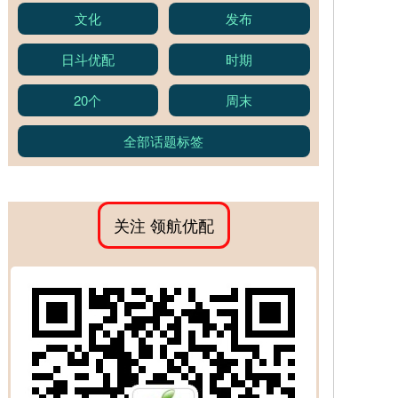
文化
发布
日斗优配
时期
20个
周末
全部话题标签
关注 领航优配