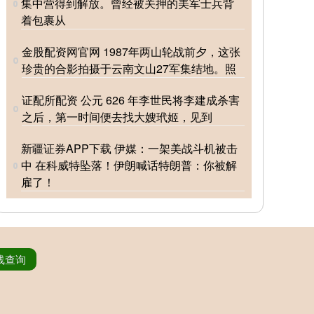
集中营得到解放。曾经被关押的美军士兵背
着包裹从
金股配资网官网 1987年两山轮战前夕，这张
珍贵的合影拍摄于云南文山27军集结地。照
证配所配资 公元 626 年李世民将李建成杀害
之后，第一时间便去找大嫂玳姬，见到
新疆证券APP下载 伊媒：一架美战斗机被击
中 在科威特坠落！伊朗喊话特朗普：你被解
雇了！
线查询