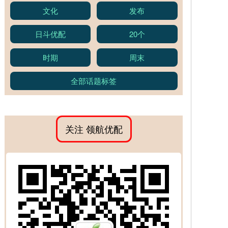
文化
发布
日斗优配
20个
时期
周末
全部话题标签
关注 领航优配