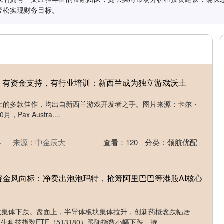
轻松实现财务目标。
｜有资金支持，有行业培训：新西兰成为独立游戏沃土
ia游戏展上的多款佳作，均出自新西兰游戏开发者之手。图片来源：卡尔・
，Pax Austra....
4
来源：中金辰大
查看：
120
分类：
领航优配
向资金风向标：净卖出泡泡玛特，抢筹阿里巴巴等港股AI核心
指数集体下跌。盘面上，半导体板块集体拉升，创新药概念跌幅居
科技指数ETF（513180）跟随指数小幅下跌，持....