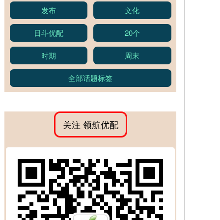
发布
文化
日斗优配
20个
时期
周末
全部话题标签
关注 领航优配