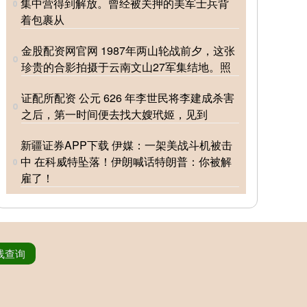
集中营得到解放。曾经被关押的美军士兵背
着包裹从
金股配资网官网 1987年两山轮战前夕，这张
珍贵的合影拍摄于云南文山27军集结地。照
证配所配资 公元 626 年李世民将李建成杀害
之后，第一时间便去找大嫂玳姬，见到
新疆证券APP下载 伊媒：一架美战斗机被击
中 在科威特坠落！伊朗喊话特朗普：你被解
雇了！
线查询